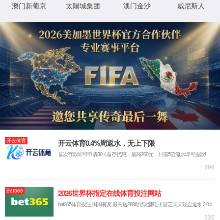
触鐨勮姹傚垱寤鸿窡韪鍒欑殑璇︾粏淇℃伅锛岃鍗曞嚮
姝ゅ
銆
侟/li>
璇︾粏閿欒淇℃伅:
IIS Web Core
:80/product/357.html
妯″潡
璇锋眰
鐨 URL
MapRequestHan
閫氱煡
dler
D:\wwwroot\zeeflycomcn\wwwroot\pr
鐗╃悊璺
oduct\357.html
StaticFile
澶勭悊
緞
绋嬪簭
鐧诲綍
鍖垮悕
0x80070002
閿欒
鏂规硶
浠ｇ爜
鐧诲綍
鍖垮悕
鐢ㄦ埛
璇︾粏淇℃伅:
姝ら敊璇〃鏄庢枃浠舵垨鐩綍鍦ㄦ湇鍔″櫒涓婁笉瀛樺湪銆傝鍒涘缓鏂囦欢
鎴栫洰褰曞苟閲嶆柊灏濊瘯璇锋眰銆
鏌ョ湅璇︾粏淇℃伅 »
XML 地图